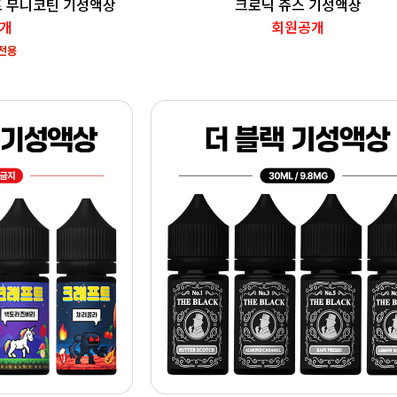
트 무니코틴 기성액상
크로닉 쥬스 기성액상
개
회원공개