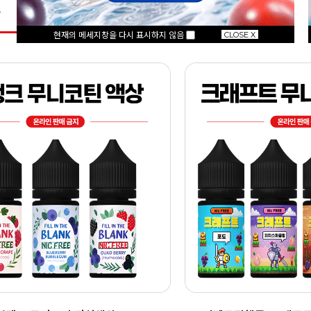
상
모드액상
팟 디바이스
코일/팟
현재의 메세지창을 다시 표시하지 않음
CLOSE X