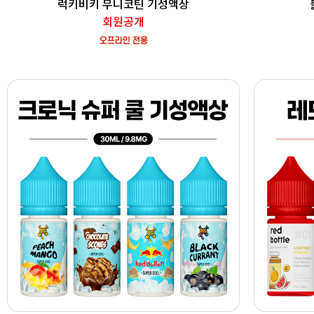
럭키비키 무니코틴 기성액상
회원공개